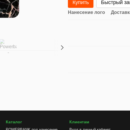
Купить
Быстрый за
Нанесение лого
Доставк
Каталог
Клиентам
POWERBANK под нанесение
Вход в личный кабинет