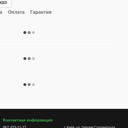
каз
а
Оплата
Гарантия
Контактная информация
067 433-11-77
г. Киев, ул. Героев Сталинграда