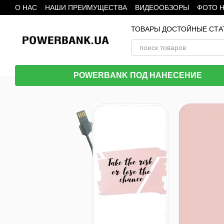
О НАС
НАШИ ПРЕИМУЩЕСТВА
ВИДЕООБЗОРЫ
ФОТО 
Перейти к основному контенту
ТОВАРЫ ДОСТОЙНЫЕ СТА
POWERBANK ПОД НАНЕСЕНИЕ