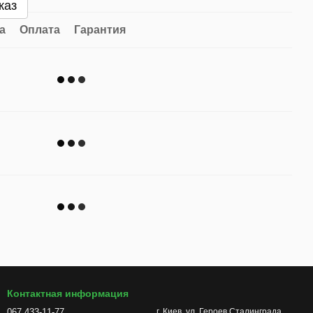
каз
а
Оплата
Гарантия
Контактная информация
067 433-11-77
г. Киев, ул. Героев Сталинграда