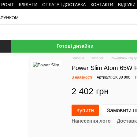
 РОБІТ
КЛІЄНТИ
ОПЛАТА І ДОСТАВКА
КОНТАКТИ
ВІДГУКИ
ДАРУНКОМ
Готові дизайни
Головна
Каталог
Powerbank під д
Power Slim Atom 65W 
В наявності
Артикул: GK 30 000
Н
2 402 грн
Купити
Замовити 
Нанесення лого
Доставк