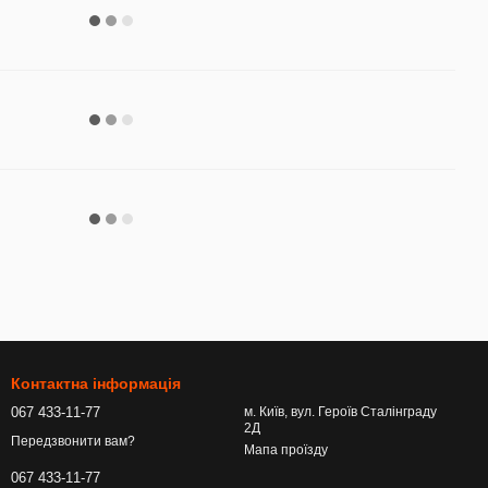
Контактна інформація
067 433-11-77
м. Київ, вул. Героїв Сталінграду
2Д
Передзвонити вам?
Мапа проїзду
067 433-11-77