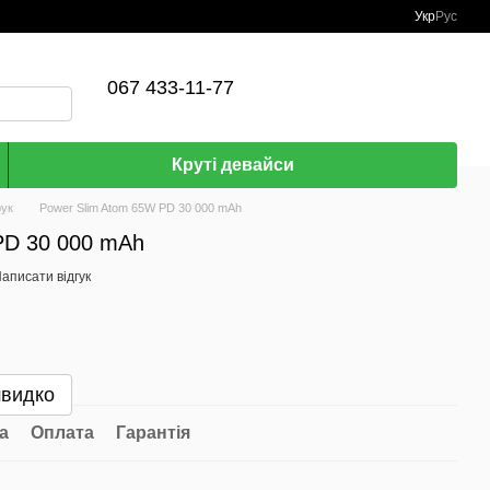
Укр
Рус
067 433-11-77
Круті девайси
рук
Power Slim Atom 65W PD 30 000 mAh
PD 30 000 mAh
аписати відгук
швидко
а
Оплата
Гарантія